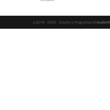
(c)2018 · FEDD - Diseño y Programación
AudioVi