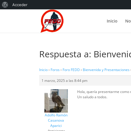
Acerca
Acceder
de
Inicio
No
WordPress
Respuesta a: Bienveni
Inicio
›
Foros
›
Foro FEDD
›
Bienvenida y Presentaciones
1 marzo, 2025 a las 8:44 pm
Hola, quería presentarme como nu
Un saludo a todos.
Adolfo Ramón
Casanova
Aparici
Participante