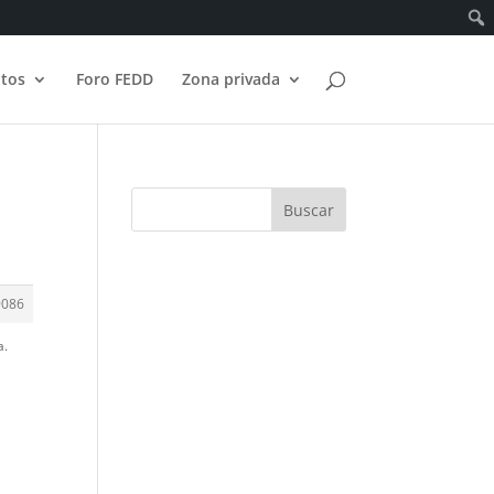
tos
Foro FEDD
Zona privada
9086
a.