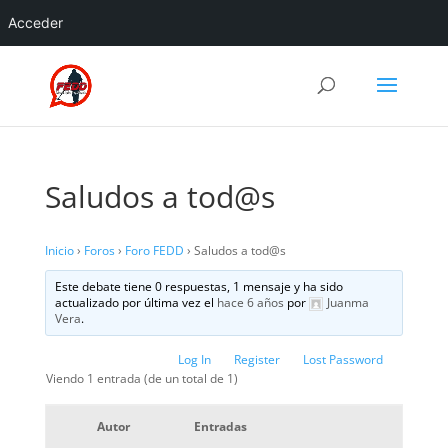
Acceder
Saludos a tod@s
Inicio
›
Foros
›
Foro FEDD
›
Saludos a tod@s
Este debate tiene 0 respuestas, 1 mensaje y ha sido
actualizado por última vez el
hace 6 años
por
Juanma
Vera
.
Log In
Register
Lost Password
Viendo 1 entrada (de un total de 1)
Autor
Entradas