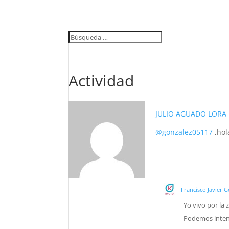
Actividad
JULIO AGUADO LORA
@gonzalez05117
,hol
Francisco Javier 
Yo vivo por la 
Podemos intent